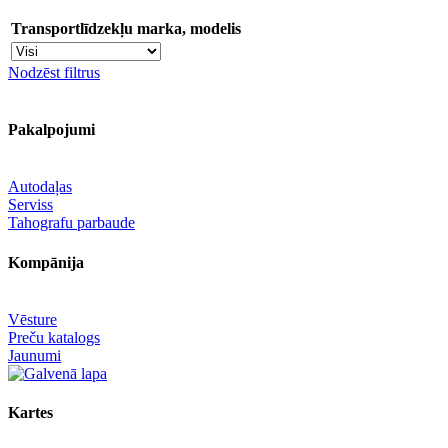
Transportlīdzekļu marka, modelis
Nodzēst filtrus
Pakalpojumi
Autodaļas
Serviss
Tahografu parbaude
Kompānija
Vēsture
Preču katalogs
Jaunumi
Kartes