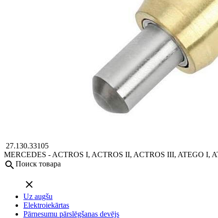
27.130.33105
MERCEDES - ACTROS I, ACTROS II, ACTROS III, ATEGO I, AT
search
Поиск товара
close
Uz augšu
Elektroiekārtas
Pārnesumu pārslēgšanas devējs