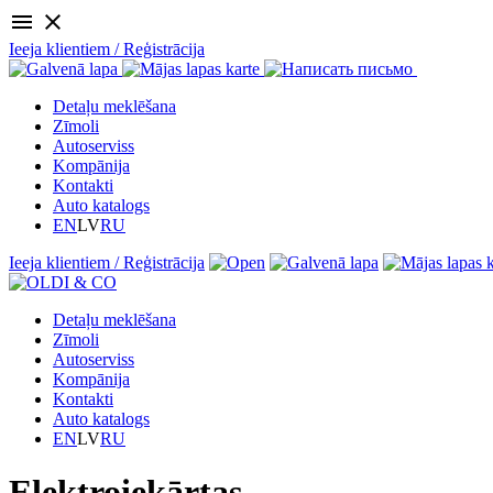
menu
close
Ieeja klientiem / Reģistrācija
Detaļu meklēšana
Zīmoli
Autoserviss
Kompānija
Kontakti
Auto katalogs
EN
LV
RU
Ieeja klientiem / Reģistrācija
Detaļu meklēšana
Zīmoli
Autoserviss
Kompānija
Kontakti
Auto katalogs
EN
LV
RU
Elektroiekārtas