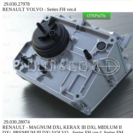
29.030.27978
RENAULT
VOLVO - Series FH ver.4
ОТКРЫТЬ
29.030.28074
RENAULT - MAGNUM DXi, KERAX III DXi, MIDLUM II
DXi, PREMIUM III DXi
VOLVO - Series FH ver.4, Series FM