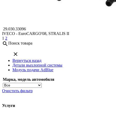
29.030.33096
IVECO - EuroCARGO'08, STRALIS II
1
2
search
Поиск товара
close
Вернуться назад
Детали выхлопной системы
Модуль подачи AdBlue
Марка, модель автомобиля
Очистить фильтр
Услуги