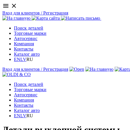
menu
close
Вход для клиентов / Регистрация
Поиск деталей
Торговые марки
Автосервис
Компания
Контакты
Каталог авто
EN
LV
RU
Вход для клиентов / Регистрация
Поиск деталей
Торговые марки
Автосервис
Компания
Контакты
Каталог авто
EN
LV
RU
Детали выхлопной системы