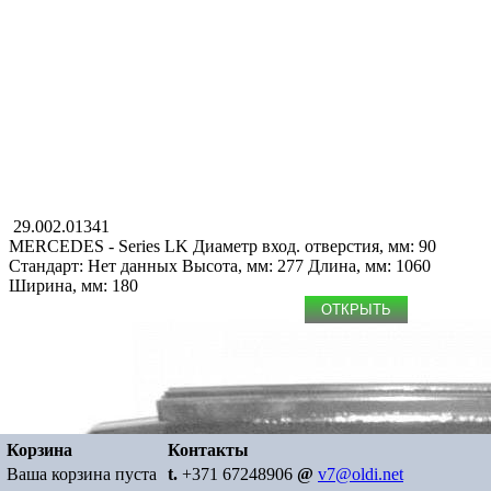
29.002.01341
MERCEDES - Series LK
Диаметр вход. отверстия, мм: 90
Стандарт: Нет данных
Высота, мм: 277
Длина, мм: 1060
Ширина, мм: 180
ОТКРЫТЬ
Корзина
Контакты
Ваша корзина пуста
t.
+371 67248906
@
v7@oldi.net