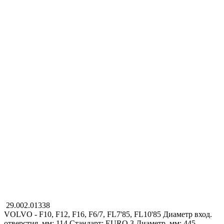
29.002.01338
VOLVO - F10, F12, F16, F6/7, FL7'85, FL10'85
Диаметр вход.
отверстия, мм: 114
Стандарт: EURO 3
Диаметр, мм: 445