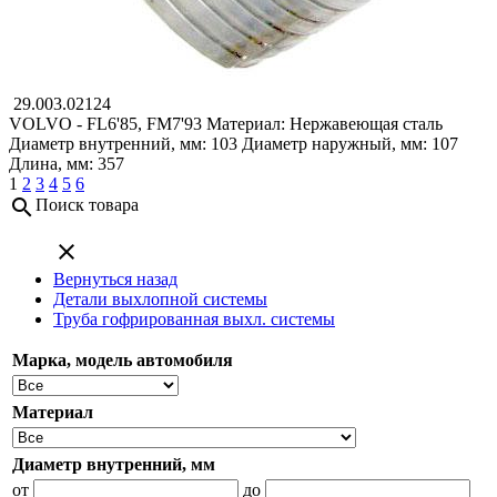
29.003.02124
VOLVO - FL6'85, FM7'93
Материал: Нержавеющая сталь
Диаметр внутренний, мм: 103
Диаметр наружный, мм: 107
Длина, мм: 357
1
2
3
4
5
6
search
Поиск товара
close
Вернуться назад
Детали выхлопной системы
Труба гофрированная выхл. системы
Марка, модель автомобиля
Материал
Диаметр внутренний, мм
от
до