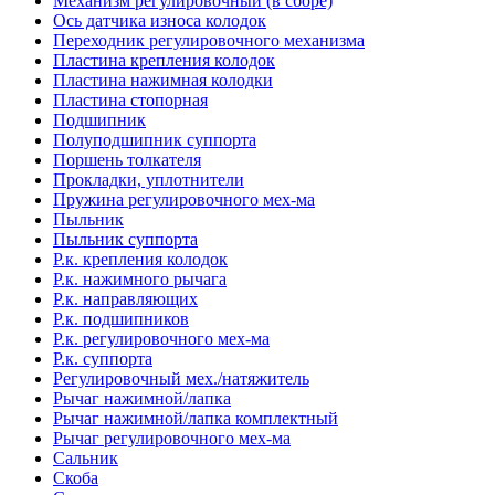
Механизм регулировочный (в сборе)
Ось датчика износа колодок
Переходник регулировочного механизма
Пластина крепления колодок
Пластина нажимная колодки
Пластина стопорная
Подшипник
Полуподшипник суппорта
Поршень толкателя
Прокладки, уплотнители
Пружина регулировочного мех-ма
Пыльник
Пыльник суппорта
Р.к. крепления колодок
Р.к. нажимного рычага
Р.к. направляющих
Р.к. подшипников
Р.к. регулировочного мех-ма
Р.к. суппорта
Регулировочный мех./натяжитель
Рычаг нажимной/лапка
Рычаг нажимной/лапка комплектный
Рычаг регулировочного мех-ма
Сальник
Скоба