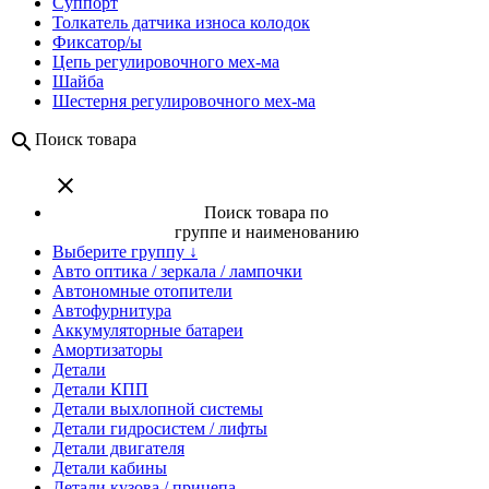
Суппорт
Толкатель датчика износа колодок
Фиксатор/ы
Цепь регулировочного мех-ма
Шайба
Шестерня регулировочного мех-ма
search
Поиск товара
close
Поиск товара по
группе и наименованию
Выберите группу ↓
Авто оптика / зеркала / лампочки
Автономные отопители
Автофурнитура
Аккумуляторные батареи
Амортизаторы
Детали
Детали КПП
Детали выхлопной системы
Детали гидросистем / лифты
Детали двигателя
Детали кабины
Детали кузова / прицепа