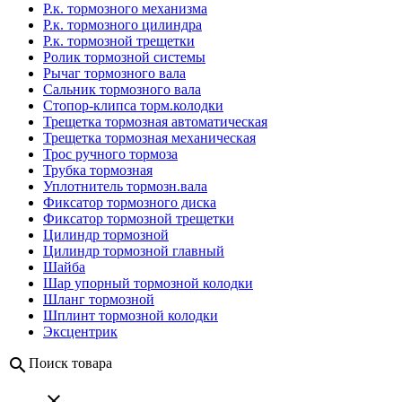
Р.к. тормозного механизма
Р.к. тормозного цилиндра
Р.к. тормозной тpещетки
Ролик тоpмозной системы
Рычаг тормозного вала
Сальник тормозного вала
Стопор-клипса торм.колодки
Трещетка тормозная автоматическая
Трещетка тормозная механическая
Трос ручного тормоза
Трубка тормозная
Уплотнитель тормозн.вала
Фиксатор тормозного диска
Фиксатор тормозной трещетки
Цилиндр тормозной
Цилиндр тормозной главный
Шайба
Шар упорный тормозной колодки
Шланг тоpмозной
Шплинт тормозной колодки
Эксцентрик
search
Поиск товара
close