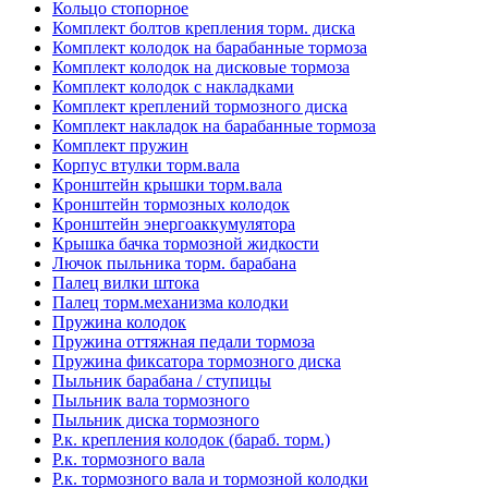
Кольцо стопорное
Комплект болтов крепления торм. диска
Комплект колодок на барабанные тормоза
Комплект колодок на дисковые тормоза
Комплект колодок с накладками
Комплект креплений тормозного диска
Комплект накладок на барабанные тормоза
Комплект пружин
Корпус втулки торм.вала
Кронштейн крышки торм.вала
Кронштейн тормозных колодок
Кронштейн энергоаккумулятора
Крышка бачка тормозной жидкости
Лючок пыльника торм. барабана
Палец вилки штока
Палец торм.механизма колодки
Пружина колодок
Пружина оттяжная педали тормоза
Пружина фиксатора тормозного диска
Пыльник барабана / ступицы
Пыльник вала тормозного
Пыльник диска тормозного
Р.к. крепления колодок (бараб. торм.)
Р.к. тормозного вала
Р.к. тормозного вала и тормозной колодки