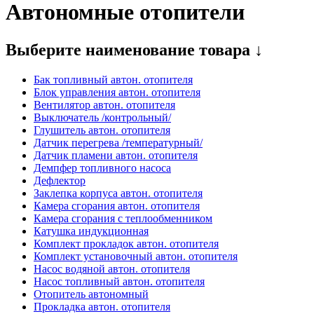
Автономные отопители
Выберите наименование товара ↓
Бак топливный автон. отопителя
Блок управления автон. отопителя
Вентилятор автон. отопителя
Выключатель /контрольный/
Глушитель автон. отопителя
Датчик перегрева /температурный/
Датчик пламени автон. отопителя
Демпфер топливного насоса
Дефлектор
Заклепка корпуса автон. отопителя
Камера сгорания автон. отопителя
Камера сгорания с теплообменником
Катушка индукционная
Комплект прокладок автон. отопителя
Комплект установочный автон. отопителя
Насос водяной автон. отопителя
Насос топливный автон. отопителя
Отопитель автономный
Прокладка автон. отопителя