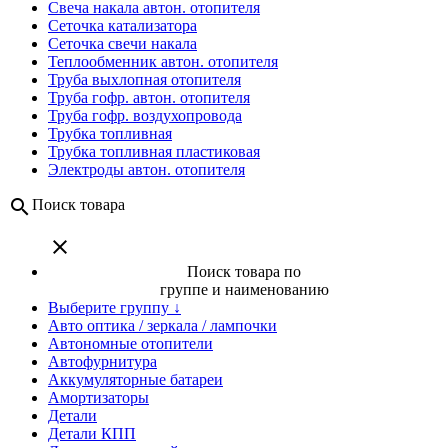
Свеча накала автон. отопителя
Сеточка катализатора
Сеточка свечи накала
Теплообменник автон. отопителя
Труба выхлопная отопителя
Труба гофр. автон. отопителя
Труба гофр. воздухопровода
Трубка топливная
Трубка топливная пластиковая
Электроды автон. отопителя
search
Поиск товара
close
Поиск товара по
группе и наименованию
Выберите группу ↓
Авто оптика / зеркала / лампочки
Автономные отопители
Автофурнитура
Аккумуляторные батареи
Амортизаторы
Детали
Детали КПП