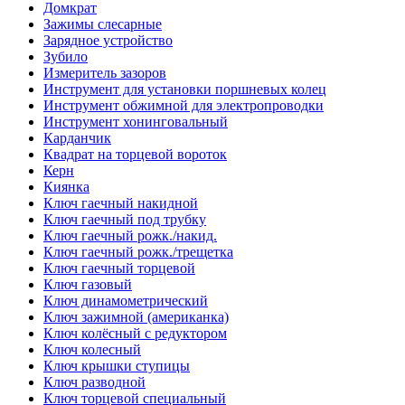
Домкрат
Зажимы слесарные
Зарядное устройство
Зубило
Измеритель зазоров
Инструмент для установки поршневых колец
Инструмент обжимной для электропроводки
Инструмент хонинговальный
Карданчик
Квадрат на торцевой вороток
Керн
Киянка
Ключ гаечный накидной
Ключ гаечный под трубку
Ключ гаечный рожк./накид.
Ключ гаечный рожк./трещетка
Ключ гаечный торцевой
Ключ газовый
Ключ динамометрический
Ключ зажимной (американка)
Ключ колёсный с редуктором
Ключ колесный
Ключ крышки ступицы
Ключ разводной
Ключ торцевой специальный