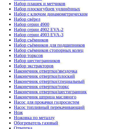
Набор плашек и метчиков
Набор плоскогубцев удлинённых
Набор с ключом динамометрическим
Набор свёрел
Набор серии 4900
Набор серии 4902 EVA-2
Набор серии 4903 EVA-3
Набор съёмников
Набор съёмников для подшипников
Набор съёмников стопорных колец
Набор торксов
Набор шестигранников
Набор экстракторов
Наконечник отвертки/звездочка
Наконечник отвертки/плоский
Наконечник отвертки/специальный
Наконечник отвертки/торкс
Наконечник отвертки/шестигранник
Наконечник шприца масляного
Насос для прокачки гидросистем
Насос топливный перекачивающий
Нож
Ножовка по металлу
Обогреватель газовый
Отвертка