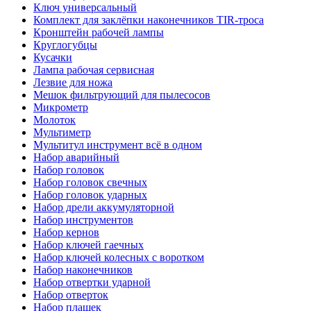
Ключ универсальный
Комплект для заклёпки наконечников TIR-троса
Кронштейн рабочей лампы
Круглогубцы
Кусачки
Лампа рабочая сервисная
Лезвие для ножа
Мешок фильтрующий для пылесосов
Микрометр
Молоток
Мультиметр
Мультитул инструмент всё в одном
Набор аварийный
Набор головок
Набор головок свечных
Набор головок ударных
Набор дрели аккумуляторной
Набор инструментов
Набор кернов
Набор ключей гаечных
Набор ключей колесных с воротком
Набор наконечников
Набор отвертки ударной
Набор отверток
Набор плашек