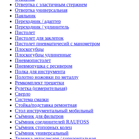
Отвертка с эластичным стержнем
Отвертка универсальная
Паяльник
Переходник / адаптер
Переходник / удлинитель
Пистолет
Пистолет для заклепок
Пистолет пневматичесий с манометром
Плоскогубцы
Плоскогубцы удлиненные
Пневмопистолет
Пневмопушка с ресивером
Полка для инструмента
Полотно ножовки по металлу
Ремкомплект трещетки
Рулетка (измерительная)
Сверло
Система смазки
Стойка/подставка ремонтная
Стол инструментальный мобильный
Съёмник для фильтров
Съёмник соединителей RAUFOSS
Съёмник стопорных колец
Съёмник универсальный
Тележка автослесаря / горизонтальная