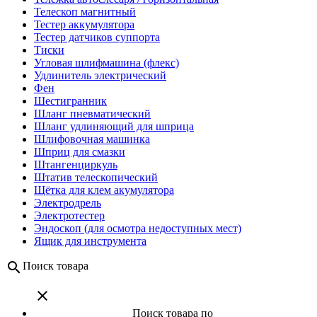
Телескоп магнитный
Тестер аккумулятора
Тестер датчиков суппорта
Тиски
Угловая шлифмашина (флекс)
Удлинитель электрический
Фен
Шестигранник
Шланг пневматический
Шланг удлиняющий для шприца
Шлифовочная машинка
Шприц для смазки
Штангенциркуль
Штатив телескопический
Щётка для клем акумулятора
Электродрель
Электротестер
Эндоскоп (для осмотра недоступных мест)
Ящик для инструмента
search
Поиск товара
close
Поиск товара по