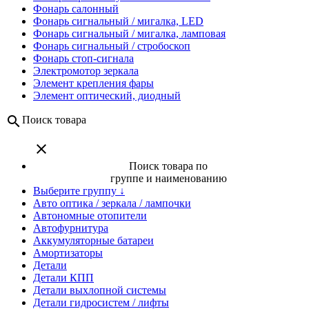
Фонарь салонный
Фонарь сигнальный / мигалка, LED
Фонарь сигнальный / мигалка, ламповая
Фонарь сигнальный / стробоскоп
Фонарь стоп-сигнала
Электромотор зеркала
Элемент крепления фары
Элемент оптический, диодный
search
Поиск товара
close
Поиск товара по
группе и наименованию
Выберите группу ↓
Авто оптика / зеркала / лампочки
Автономные отопители
Автофурнитура
Аккумуляторные батареи
Амортизаторы
Детали
Детали КПП
Детали выхлопной системы
Детали гидросистем / лифты