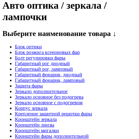
Авто оптика / зеркала /
лампочки
Выберите наименование товара ↓
Блок оптики
Блок розжига ксеноновых фар
Болт регулировки фары
Габаpитный рог диодный
Габаpитный рог, ламповый
Габаритный фонарик, диодный
Габаритный фонарик, ламповый
Защита фары
Зеркало дополнительное
Зеркало основное без подогрева
Зеркало основное с подогревом
Корпус зеркала
Крепление зашитной решотки фары
Кронштейн зеркала
Кронштейн линзы
Кронштейн мигалки
Кронштейн фары дополнительной