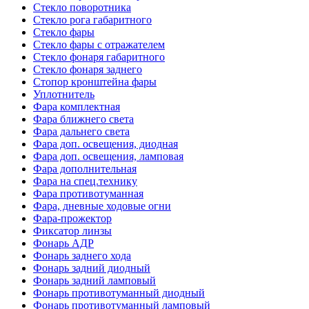
Стекло поворотника
Стекло рога габаритного
Стекло фары
Стекло фары с отражателем
Стекло фонаря габаритного
Стекло фонаря заднего
Стопор кронштейна фары
Уплотнитель
Фаpа комплектная
Фара ближнего света
Фара дальнего света
Фара доп. освещения, диодная
Фара доп. освещения, ламповая
Фара дополнительная
Фара на спец.технику
Фара противотуманная
Фара, дневные ходовые огни
Фара-прожектор
Фиксатор линзы
Фонарь АДР
Фонарь заднего хода
Фонарь задний диодный
Фонарь задний ламповый
Фонарь противотуманный диодный
Фонарь противотуманный ламповый