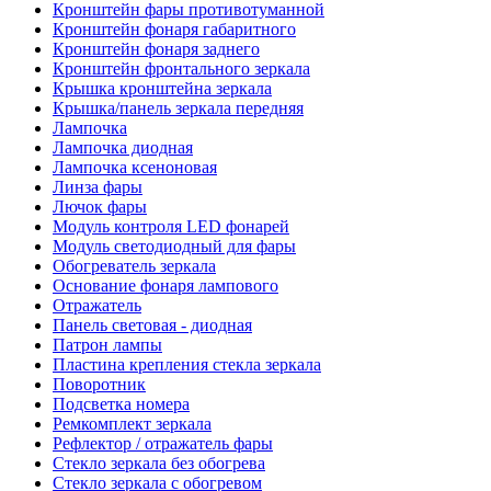
Кронштейн фары противотуманной
Кронштейн фонаря габаритного
Кронштейн фонаря заднего
Кронштейн фронтального зеркала
Крышка кронштейна зеркала
Крышка/панель зеркала передняя
Лампочка
Лампочка диодная
Лампочка ксеноновая
Линза фары
Лючок фары
Модуль контроля LED фонарей
Модуль светодиодный для фары
Обогреватель зеркала
Основание фонаря лампового
Отражатель
Панель световая - диодная
Патрон лампы
Пластина крепления стекла зеркала
Поворотник
Подсветка номера
Ремкомплект зеркала
Рефлектор / отражатель фары
Стекло зеркала без обогрева
Стекло зеркала с обогревом