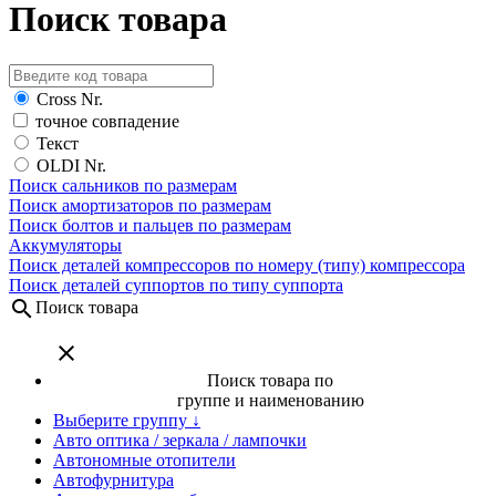
Поиск товара
Cross Nr.
точное совпадение
Текст
OLDI Nr.
Поиск сальников по размерам
Поиск амортизаторов по размерам
Поиск болтов и пальцев по размерам
Аккумуляторы
Поиск деталей компрессоров по номеру (типу) компрессора
Поиск деталей суппортов по типу суппорта
search
Поиск товара
close
Поиск товара по
группе и наименованию
Выберите группу ↓
Авто оптика / зеркала / лампочки
Автономные отопители
Автофурнитура