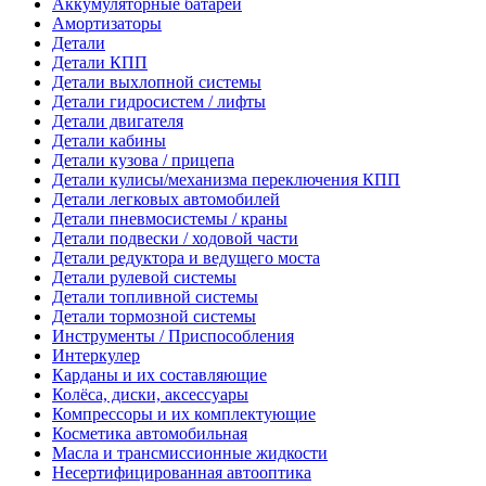
Аккумуляторные батареи
Амортизаторы
Детали
Детали КПП
Детали выхлопной системы
Детали гидросистем / лифты
Детали двигателя
Детали кабины
Детали кузова / прицепа
Детали кулисы/механизма переключения КПП
Детали легковых автомобилей
Детали пневмосистемы / краны
Детали подвески / ходовой части
Детали редуктора и ведущего моста
Детали рулевой системы
Детали топливной системы
Детали тормозной системы
Инструменты / Приспособления
Интеркулер
Карданы и их составляющие
Колёса, диски, аксессуары
Компрессоры и их комплектующие
Косметика автомобильная
Масла и трансмиссионные жидкости
Несертифицированная автооптика